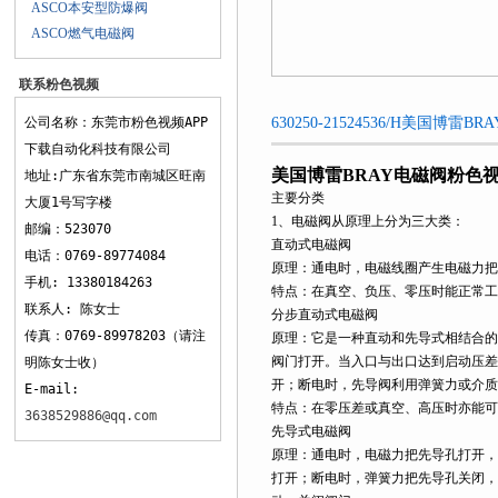
ASCO本安型防爆阀
ASCO燃气电磁阀
联系粉色视频
APP下载
公司名称：东莞市粉色视频APP
630250-21524536/H美国
下载自动化科技有限公司
美国博雷BRAY电磁阀粉色视
地址:广东省东莞市南城区旺南
主要分类
大厦1号写字楼
1、电磁阀从原理上分为三大类：
邮编：523070
直动式电磁阀
电话：0769-89774084
原理：通电时，电磁线圈产生电磁力把
手机: 13380184263
特点：在真空、负压、零压时能正常工
联系人: 陈女士
分步直动式电磁阀
传真：0769-89978203（请注
原理：它是一种直动和先导式相结合的
阀门打开。当入口与出口达到启动压差
明陈女士收）
开；断电时，先导阀利用弹簧力或介质
E-mail:
特点：在零压差或真空、高压时亦能可
3638529886@qq.com
先导式电磁阀
原理：通电时，电磁力把先导孔打开，
打开；断电时，弹簧力把先导孔关闭，