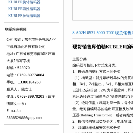
KUBLER旋转编码器
KUBLER磁性编码器
KUBLER拉绳编码器
联系粉色视频
8.A02H.0531.5000.T00
APP下载
公司名称：东莞市粉色视频APP
现货销售库伯勒KUBLER编
下载自动化科技有限公司
地址:广东省东莞市南城区旺南
主要分类
大厦1号写字楼
编码器可按以下方式来分类。
邮编：523070
1、按码盘的刻孔方式不同分类
电话：0769-89774084
（1）增量型：就是每转过单位的角度
手机: 13380184263
相、B相、Z相输出，A相、B相为相互
联系人: 陈女士
以进行2或4倍频；Z相为单圈脉冲，
传真：0769-89978203（请注
机床必须通过“回参考点"操作来确定计数
（2）绝对值型：就是对应一圈，每个
明陈女士收）
量。绝对值编码器的输出可直接反映3
E-mail:
压器(Rotating Transformer)；后者称绝对
3638529886@qq.com
2、按信号的输出类型分为：电压输出
3、以编码器机械安装形式分类