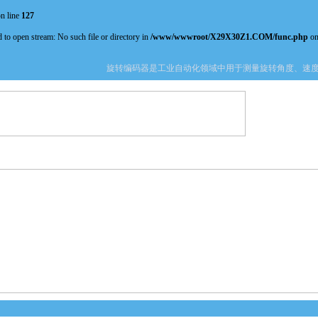
n line
127
 to open stream: No such file or directory in
/www/wwwroot/X29X30Z1.COM/func.php
on
旋转编码器是工业自动化领域中用于测量旋转角度、速度及位
产品中心
新闻中心
资料下载
技术文章