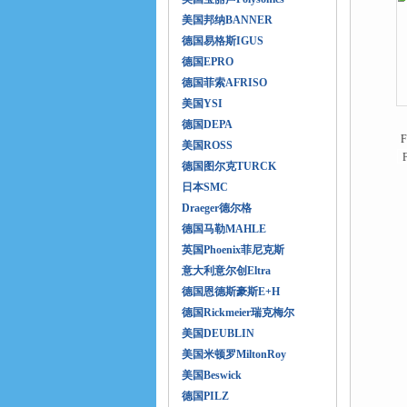
美国邦纳BANNER
德国易格斯IGUS
德国EPRO
德国菲索AFRISO
美国YSI
德国DEPA
美国ROSS
德国图尔克TURCK
日本SMC
Draeger德尔格
德国马勒MAHLE
英国Phoenix菲尼克斯
意大利意尔创Eltra
德国恩德斯豪斯E+H
德国Rickmeier瑞克梅尔
美国DEUBLIN
美国米顿罗MiltonRoy
美国Beswick
德国PILZ