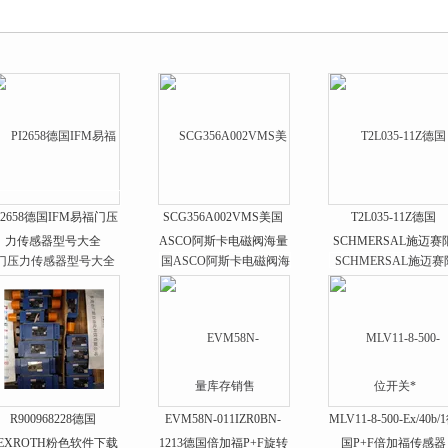
心
I2658德国IFM易福门压
SCG356A002VMS美国
T2L035-11Z德国
力传感器型号大全
ASCO阿斯卡电磁阀海量
SCHMERSAL施迈赛
库存销售
位开关*
R900968228德国
EVM58N-011IZR0BN-
MLV11-8-500-Ex/40b/
EXROTH粉色软件下载
1213德国倍加福P+F旋转
国P+F倍加福传感器