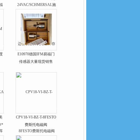
迈赛安全开关海量库存
温度
E10970德国IFM易福门
传感器大量现货销售
A美
CPV18-VI-BZ-T-8FESTO
*
费斯托电磁阀