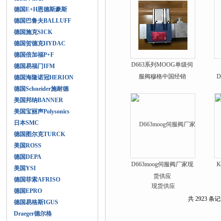
德国E+H恩德斯豪斯
德国巴鲁夫BALLUFF
德国施克SICK
德国贺德克HYDAC
德国倍加福P+F
D663系列MOOG单级伺
德国易福门IFM
服阀穆格中国经销
D
德国海隆诺冠HERION
德国Schneider施耐德
美国邦纳BANNER
美国宝丽声Polysonics
日本SMC
德国图尔克TURCK
美国ROSS
德国DEPA
D663moog伺服阀厂家现
美国YSI
货供应
德国菲索AFRISO
德国EPRO
共 2923 条记
德国易格斯IGUS
Draeger德尔格