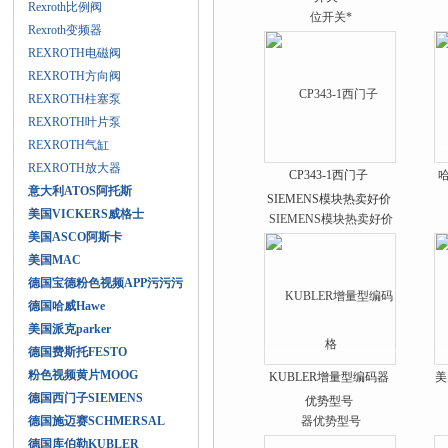
Rexroth比例阀
Rexroth变频器
REXROTH电磁阀
REXROTH方向阀
REXROTH柱塞泵
REXROTH叶片泵
REXROTH气缸
REXROTH放大器
CP343-1西门子
意大利ATOS阿托斯
SIEMENS模块热卖好价
美国VICKERS威格士
格
美国ASCO阿斯卡
美国MAC
德国宝德粉色视频APP污污污
德国哈威Hawe
美国派克parker
德国费斯托FESTO
粉色视频黄片MOOG
KUBLER增量型编码器
美
德国西门子SIEMENS
优势型号
德国施迈赛SCHMERSAL
德国库伯勒KUBLER