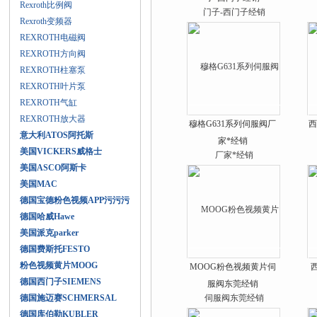
Rexroth比例阀
Rexroth变频器
REXROTH电磁阀
REXROTH方向阀
REXROTH柱塞泵
REXROTH叶片泵
REXROTH气缸
REXROTH放大器
穆格G631系列伺服阀厂
西
意大利ATOS阿托斯
家*经销
美国VICKERS威格士
美国ASCO阿斯卡
美国MAC
德国宝德粉色视频APP污污污
德国哈威Hawe
美国派克parker
德国费斯托FESTO
粉色视频黄片MOOG
MOOG粉色视频黄片伺
德国西门子SIEMENS
服阀东莞经销
德国施迈赛SCHMERSAL
德国库伯勒KUBLER