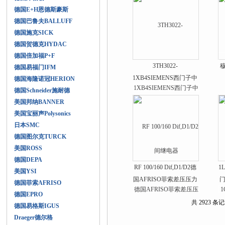
德国E+H恩德斯豪斯
德国巴鲁夫BALLUFF
德国施克SICK
德国贺德克HYDAC
德国倍加福P+F
3TH3022-
德国易福门IFM
1XB4SIEMENS西门子中
德国海隆诺冠HERION
间继电器
德国Schneider施耐德
美国邦纳BANNER
美国宝丽声Polysonics
日本SMC
德国图尔克TURCK
美国ROSS
德国DEPA
RF 100/160 Dif,D1/D2德
1
美国YSI
国AFRISO菲索差压压力
门
德国菲索AFRISO
表东莞经销
德国EPRO
共 2923 条记
德国易格斯IGUS
Draeger德尔格