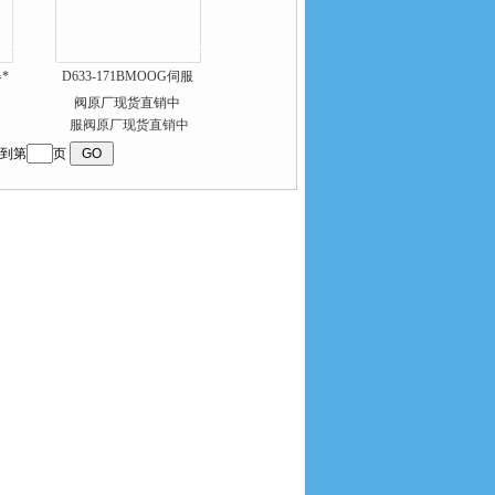
*
D633-171BMOOG伺服
阀原厂现货直销中
到第
页