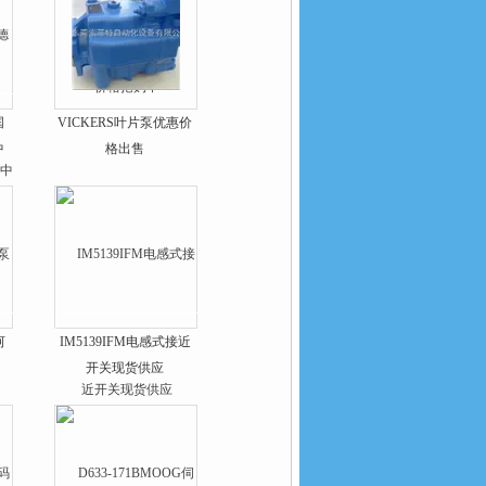
国
VICKERS叶片泵优惠价
中
格出售
河
IM5139IFM电感式接近
开关现货供应