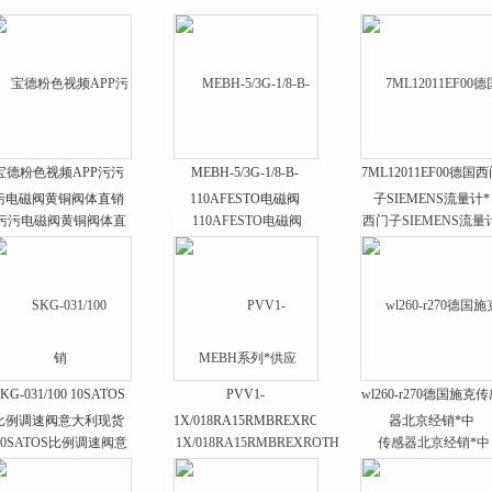
宝德粉色视频APP污污
MEBH-5/3G-1/8-B-
7ML12011EF00德国
污电磁阀黄铜阀体直销
110AFESTO电磁阀
子SIEMENS流量计*
MEBH系列*供应
KG-031/100 10SATOS
PVV1-
wl260-r270德国施克
比例调速阀意大利现货
1X/018RA15RMBREXROTH
器北京经销*中
销售
粉色软件下载叶片泵