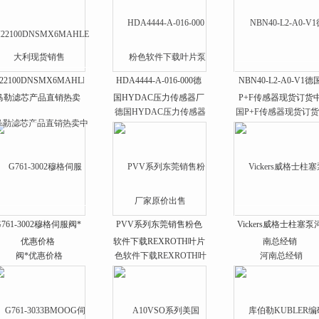
I22100DNSMX6MAHLE
HDA4444-A-016-000德
NBN40-L2-A0-V1德
马勒滤芯产品直销热卖
国HYDAC压力传感器厂
P+F传感器现货订货
中
家原价出售
G761-3002穆格伺服阀*
PVV系列东莞销售粉色
Vickers威格士柱塞泵
优惠价格
软件下载REXROTH叶片
南总经销
泵价格优货期稳