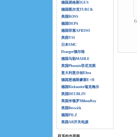
德国易格斯IGUS
德国图尔克TURCK
美国ROSS
G
德国DEPA
德国菲索AFRISO
美国YSI
日本SMC
Draeger德尔格
德国马勒MAHLE
英国Phoenix菲尼克斯
意大利意尔创Eltra
德国恩德斯豪斯E+H
德国Rickmeier瑞克梅尔
美国DEUBLIN
美国米顿罗MiltonRoy
美国Beswick
德国PILZ
美国AB开关电源
联系粉色视频