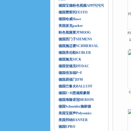
德国宝德粉色视频APP污污污
德国费斯托FESTO
德国哈威Hawe
美国派克parker
粉色视频黄片MOOG
P
德国西门子SIEMENS
德国施迈赛SCHMERSAL
德国库伯勒KUBLER
德国施克SICK
德国贺德克HYDAC
德国倍加福P+F
德国易福门IFM
德国巴鲁夫BALLUFF
德国E+H恩德斯豪斯
德国海隆诺冠HERION
德国Schneider施耐德
美国宝丽声Polysonics
美国邦纳BANNER
德国EPRO