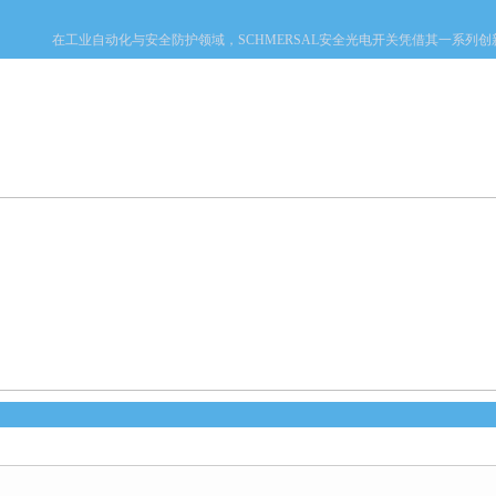
在工业自动化与安全防护领域，SCHMERSAL安全光电开关凭借其一系列创新技
产品中心
新闻中心
资料下载
技术文章
心