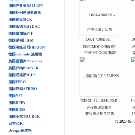
德国巴鲁夫BALLUFF
德国E+H恩德斯豪斯
德国施克SICK
德国贺德克HYDAC
德国倍加福P+F
D661-4506D661-
D
德国易福门IFM
4506CMOOG伺服阀*
德国海隆诺冠HERION
德国Schneider施耐德
美国宝丽声Polysonics
美国邦纳BANNER
德国易格斯IGUS
德国EPRO
德国菲索AFRISO
美国YSI
德国西门子SIEMENS兼
P
德国DEPA
容模块现货销售
美国ROSS
德国图尔克TURCK
共 2923 条记
日本SMC
Draeger德尔格