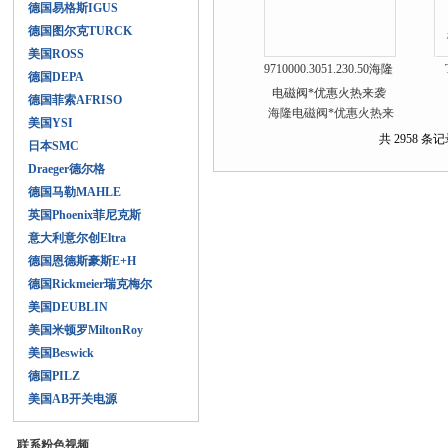
德国易格斯IGUS
德国图尔克TURCK
美国ROSS
9710000.3051.230.50海隆
德国DEPA
电磁阀*优惠火热来袭
德国菲索AFRISO
美国YSI
共 2958 条记录
日本SMC
Draeger德尔格
德国马勒MAHLE
英国Phoenix菲尼克斯
意大利意尔创Eltra
德国恩德斯豪斯E+H
德国Rickmeier瑞克梅尔
美国DEUBLIN
美国米顿罗MiltonRoy
美国Beswick
德国PILZ
美国AB开关电源
联系粉色视频