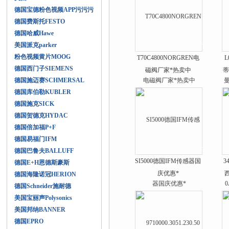
德国宝德粉色视频APP污污污
德国费斯托FESTO
德国哈威Hawe
美国派克parker
粉色视频黄片MOOG
T70C4800NORGREN电
L
德国西门子SIEMENS
磁阀厂家*热卖中
蒂
德国施迈赛SCHMERSAL
德国库伯勒KUBLER
德国施克SICK
德国贺德克HYDAC
德国倍加福P+F
德国易福门IFM
德国巴鲁夫BALLUFF
SI5000德国IFM传感器国
3
德国E+H恩德斯豪斯
庆优惠*
德国海隆诺冠HERION
德国Schneider施耐德
美国宝丽声Polysonics
美国邦纳BANNER
德国EPRO