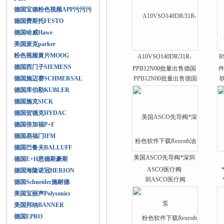
德国宝德粉色视频APP污污污
德国费斯托FESTO
德国哈威Hawe
美国派克parker
粉色视频黄片MOOG
A10VSO140DR/31R-
R
德国西门子SIEMENS
PPB12N00批量出售德国
件
德国施迈赛SCHMERSAL
粉色软件下载Rexroth油
德国库伯勒KUBLER
泵
德国施克SICK
德国贺德克HYDAC
德国倍加福P+F
德国易福门IFM
德国巴鲁夫BALLUFF
美国ASCO先导阀*深圳
德国E+H恩德斯豪斯
ASCO医疗阀
德国海隆诺冠HERION
德国Schneider施耐德
美国宝丽声Polysonics
美国邦纳BANNER
德国EPRO