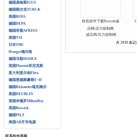
德国易格斯IGUS
德国图尔克TURCK
美国ROSS
粉色软件下载Rexroth减
L
德国DEPA
压阀/压力按制阀
德国菲索AFRISO
美国YSI
共 2939 条记录
日本SMC
Draeger德尔格
德国马勒MAHLE
英国Phoenix菲尼克斯
意大利意尔创Eltra
德国恩德斯豪斯E+H
德国Rickmeier瑞克梅尔
美国DEUBLIN
美国米顿罗MiltonRoy
美国Beswick
德国PILZ
美国AB开关电源
联系粉色视频