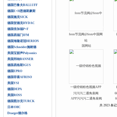
德国巴鲁夫BALLUFF
德国E+H恩德斯豪斯
德国施克SICK
德国贺德克HYDAC
德国倍加福P+F
festo节流阀@festo中国网
德国易福门IFM
站
德国海隆诺冠HERION
德国Schneider施耐德
美国宝丽声Polysonics
美国邦纳BANNER
德国易格斯IGUS
德国EPRO
德国菲索AFRISO
美国YSI
一级经销粉色视频APP
德国DEPA
污污污二通角座阀
美国ROSS
327589
德国图尔克TURCK
共 2923 条记
日本SMC
Draeger德尔格