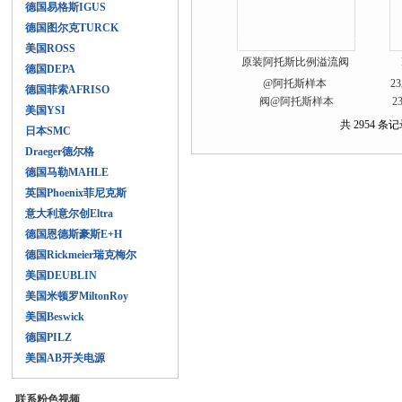
德国易格斯IGUS
德国图尔克TURCK
美国ROSS
原装阿托斯比例溢流阀
德国DEPA
@阿托斯样本
2
德国菲索AFRISO
美国YSI
共 2954 条记录
日本SMC
Draeger德尔格
德国马勒MAHLE
英国Phoenix菲尼克斯
意大利意尔创Eltra
德国恩德斯豪斯E+H
德国Rickmeier瑞克梅尔
美国DEUBLIN
美国米顿罗MiltonRoy
美国Beswick
德国PILZ
美国AB开关电源
联系粉色视频