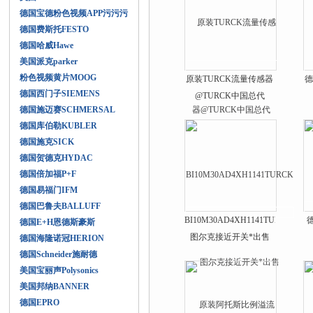
德国宝德粉色视频APP污污污
德国费斯托FESTO
德国哈威Hawe
美国派克parker
粉色视频黄片MOOG
原装TURCK流量传感器
德
德国西门子SIEMENS
@TURCK中国总代
德国施迈赛SCHMERSAL
德国库伯勒KUBLER
德国施克SICK
德国贺德克HYDAC
德国倍加福P+F
德国易福门IFM
德国巴鲁夫BALLUFF
BI10M30AD4XH1141TURCK
德国E+H恩德斯豪斯
图尔克接近开关*出售
德国海隆诺冠HERION
德国Schneider施耐德
美国宝丽声Polysonics
美国邦纳BANNER
德国EPRO