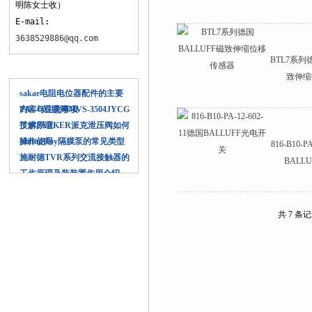
明陈女士收）
E-mail:
3638529886@qq.com
BTL7系列
相关文章
致伸缩
sakae电阻电位器配件的主要
内容与注意事项
TACO双联阀MVS-3504JYCG
技术原理
了解PARKER派克泄压阀如何
操作使用
MiltonRoy隔膜泵的常见类型
816-B10-P
施耐德TVR系列交流接触器的
BALL
工作原理及装装置作用介绍
共 7 条