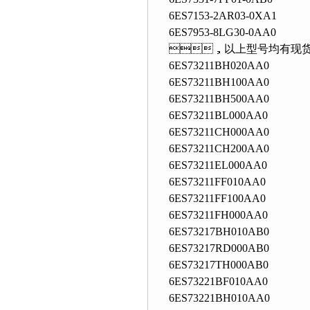
6ES7153-2AR03-0XA1
6ES7953-8LG30-0AA0
，以上型号均有现货
6ES73211BH020AA0
6ES73211BH100AA0
6ES73211BH500AA0
6ES73211BL000AA0
6ES73211CH000AA0
6ES73211CH200AA0
6ES73211EL000AA0
6ES73211FF010AA0
6ES73211FF100AA0
6ES73211FH000AA0
6ES73217BH010AB0
6ES73217RD000AB0
6ES73217TH000AB0
6ES73221BF010AA0
6ES73221BH010AA0