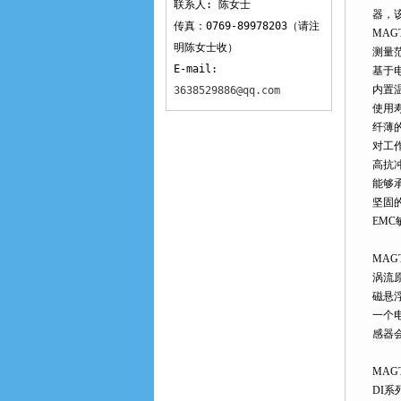
联系人: 陈女士
器，
传真：0769-89978203（请注
MAG
明陈女士收）
测量范
E-mail:
基于电
内置
3638529886@qq.com
使用
纤薄
对工
高抗
能够承
坚固
EM
MAG
涡流
磁悬
一个
感器
MA
DI系