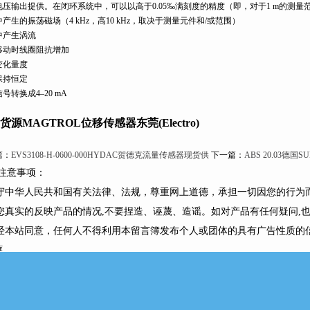
电压输出提供。在闭环系统中，可以以高于0.05‰满刻度的精度（即，对于1 m的测量范
产生的振荡磁场（4 kHz，高10 kHz，取决于测量元件和/或范围）
中产生涡流
移动时线圈阻抗增加
变化量度
保持恒定
号转换成4–20 mA
货源MAGTROL位移传感器东莞(Electro)
篇：
EVS3108-H-0600-000HYDAC贺德克流量传感器现货供
下一篇：
ABS 20.03德
注意事项：
遵守中华人民共和国有关法律、法规，尊重网上道德，承担一切因您的行为
请您真实的反映产品的情况,不要捏造、诬蔑、造谣。如对产品有任何疑问,
未经本站同意，任何人不得利用本留言簿发布个人或团体的具有广告性质的
框
：
单位：