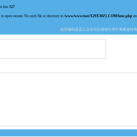
n line
127
 to open stream: No such file or directory in
/www/wwwroot/X29X30Z1.COM/func.php
on
旋转编码器是工业自动化领域中用于测量旋转角度
产品中心
新闻中心
资料下载
技术文章