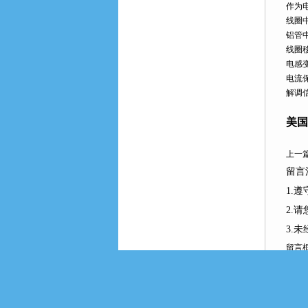
作为
线圈中
铝管
线圈
电感
电流
解调信
美国
上一
留言
1.
2.
3.
留言
产品
您的