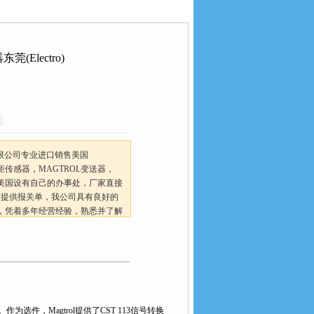
0M-2美国货源MAGTROL位移传感器东莞(Electro)
Electro)
限公司专业进口销售美国
扭矩传感器，MAGTROL变送器，
国美国设有自己的办事处，厂家直接
可提供报关单，我公司具有良好的
，凭着多年经营经验，熟悉并了解
货源MAGTROL位移传感器东莞
选件，Magtrol提供了CST 113信号转换