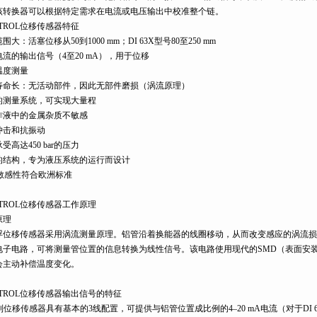
该转换器可以根据特定需求在电流或电压输出中校准整个链。
TROL位移传感器特征
围大：活塞位移从50到1000 mm；DI 63X型号80至250 mm
流的输出信号（4至20 mA），用于位移
温度测量
寿命长：无活动部件，因此无部件磨损（涡流原理）
的测量系统，可实现大量程
作液中的金属杂质不敏感
冲击和抗振动
受高达450 bar的压力
的结构，专为液压系统的运行而设计
C敏感性符合欧洲标准
TROL位移传感器工作原理
原理
浮位移传感器采用涡流测量原理。铝管沿着换能器的线圈移动，从而改变感应的涡流损
电子电路，可将测量管位置的信息转换为线性信号。该电路使用现代的SMD（表面安
会主动补偿温度变化。
GTROL位移传感器输出信号的特征
列位移传感器具有基本的3线配置，可提供与铝管位置成比例的4–20 mA电流（对于DI 6