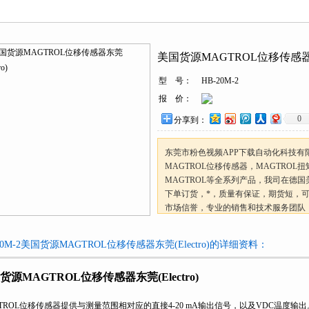
心
您的位置：
首页
>
产品中心
>
美国Beswick
>
Electro Sensors传感器
> HB-2
美国货源MAGTROL位移传感器东莞(
型 号：
HB-20M-2
报 价：
0
分享到：
东莞市粉色视频APP下载自动化科技有
MAGTROL位移传感器，MAGTROL
MAGTROL等全系列产品，我司在德
下单订货，*，质量有保证，期货短，
市场信誉，专业的销售和技术服务团队
市场行情，赢得了国内外厂商的支持美国
(Electro)
20M-2美国货源MAGTROL位移传感器东莞(Electro)的详细资料：
货源MAGTROL位移传感器东莞(Electro)
TROL位移传感器提供与测量范围相对应的直接4-20 mA输出信号，以及VDC温度输出。作为