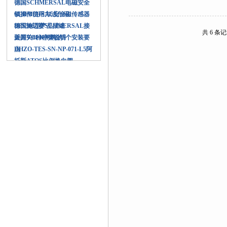
德国SCHMERSAL电磁安全
锁操作使用方法介绍
SCHMERSAL安全磁传感器
BPS300型产品描述
德国施迈赛SCHMERSAL接
共 6 条
近开关6种种类说明
美国VOLK闸阀的5个安装要
点
DHZO-TES-SN-NP-071-L5阿
托斯ATOS比例换向阀