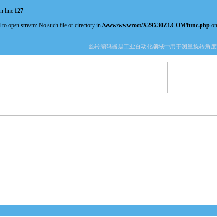
n line
127
 to open stream: No such file or directory in
/www/wwwroot/X29X30Z1.COM/func.php
on
旋转编码器是工业自动化领域中用于测量旋转角度、
产品中心
新闻中心
资料下载
技术文章