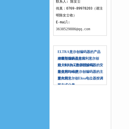
联系人: 陈女士
传真：0769-89978203（请注
明陈女士收）
E-mail:
3638529886@qq.com
相关文章
ELTRA意尔创编码器的产品
介绍与优缺点介绍
增量型编码器意大利意尔创
ELTRA的工作原理介绍
意大利Eltra意尔创编码器的安
装使用与维护
意大利Eltra意尔创编码器的主
要作用
意大利意尔创Eltra电位器按调
节方式分类