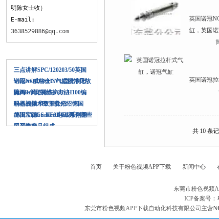
明陈女士收）
英国诺冠N
E-mail:
缸，英国
3638529886@qq.com
相关文章
三点讲解SPC/120203/50英国
英国诺冠拉杆
诺冠NORGREN气缸的常见故
Vickers威格士CVU型比例节
障
流阀3个安装维护方法
Kubler库伯勒Sendix H100编
码器的技术数据介绍
粉色视频APP下载介绍德国
AVENTICS HF02-LG系列阀
德国宝德burkert电磁阀有哪些
门系统产品组成
系列参数
共 10 条记
首页
关于粉色视频APP下载
新闻中心
东莞市粉色视频A
ICP备案号：
东莞市粉色视频APP下载自动化科技有限公司主营
N