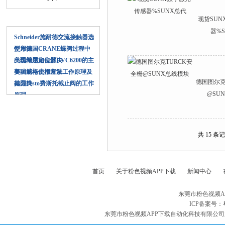
现货SU
相关文章
器%
Schneider施耐德交流接触器选
型方法
使用德国CRANE蝶阀过程中
出现问题如何解决
美国希尔定位器DVC6200的主
要功能与使用方法
美国威格士柱塞泵工作原理及
德国图尔克
其分类
德国Festo费斯托截止阀的工作
@SU
原理
共 15 条
首页
关于粉色视频APP下载
新闻中心
东莞市粉色视频A
ICP备案号：
东莞市粉色视频APP下载自动化科技有限公