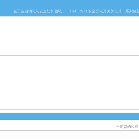
在工业自动化与安全防护领域，SCHMERSAL安全光电开关凭借其一系列创新技
产品中心
新闻中心
资料下载
技术文章
当前您的位置
心