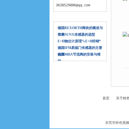
3638529886@qq.com
相关文章
德国REXORTH阀块的概述与
作用
日本SUNX传感器的选型
E+H物位计原理%E+H经销*
德国IFM易福门传感器的主要
分类
德国MHA节流阀的安装与维
护
首页
关于粉色
东莞市粉色视频