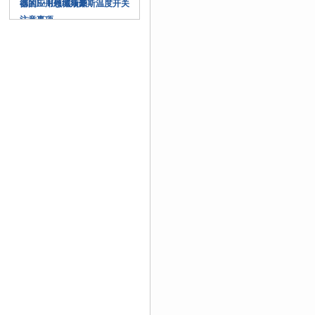
器的应用领域须知
德国E+H恩德斯豪斯温度开关
注意事项