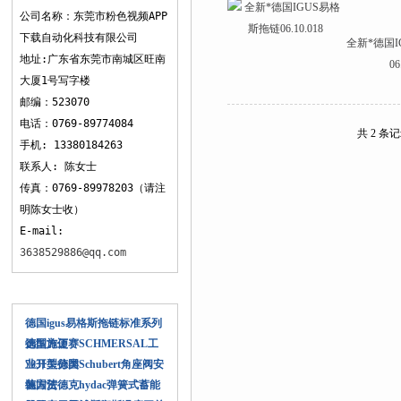
APP下载
公司名称：东莞市粉色视频APP
下载自动化科技有限公司
全新*德国
地址:广东省东莞市南城区旺南
06
大厦1号写字楼
邮编：523070
电话：0769-89774084
共 2 条
手机: 13380184263
联系人: 陈女士
传真：0769-89978203（请注
明陈女士收）
E-mail:
3638529886@qq.com
相关文章
德国igus易格斯拖链标准系列
选型方便
德国施迈赛SCHMERSAL工
业开关分类
7031型德国Schubert角座阀安
装方法
德国贺德克hydac弹簧式蓄能