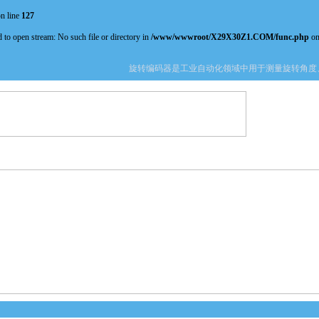
n line
127
 to open stream: No such file or directory in
/www/wwwroot/X29X30Z1.COM/func.php
on
旋转编码器是工业自动化领域中用于测量旋转角度、
产品中心
新闻中心
资料下载
技术文章