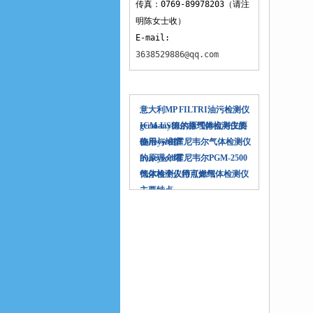
传真：0769-89978203（请注
明陈女士收）
E-mail:
3638529886@qq.com
相关文章
意大利MP FILTRI油污检测仪
ICM-USBI的原理特点与主要
germany德尔格气体检测仪的
作用
使用与维护
honeywell霍尼韦尔气体检测仪
的原理介绍
honeywell霍尼韦尔PGM-2500
气体检测仪特点介绍
德尔格个人用可燃气体检测仪
主要特点