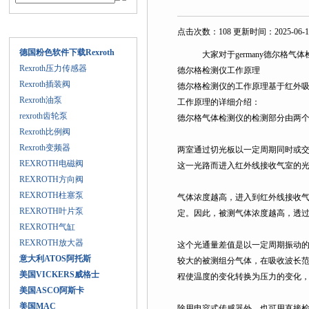
产品目录
点击次数：108 更新时间：2025-06-1
德国粉色软件下载Rexroth
大家对于germany德尔格气体检测仪
Rexroth压力传感器
德尔格检测仪工作原理
Rexroth插装阀
德尔格检测仪的工作原理基于红外吸收
Rexroth油泵
工作原理的详细介绍：
rexroth齿轮泵
德尔格气体检测仪的检测部分由两个并列的
Rexroth比例阀
Rexroth变频器
两室通过切光板以一定周期同时或交替开
REXROTH电磁阀
这一光路而进入红外线接收气室的光通量
REXROTH方向阀
REXROTH柱塞泵
气体浓度越高，进入到红外线接收气
REXROTH叶片泵
定。因此，被测气体浓度越高
REXROTH气缸
REXROTH放大器
这个光通量差值是以一定周期振动的振
意大利ATOS阿托斯
较大的被测组分气体，在吸收波长
美国VICKERS威格士
程使温度的变化转换为压力的变化，
美国ASCO阿斯卡
美国MAC
除用电容式传感器外，也可用直