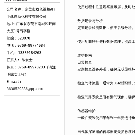
APP下载
使用过程中注意观察显示屏，及时处
公司名称：东莞市粉色视频APP
下载自动化科技有限公司
数据记录与分析
地址:广东省东莞市南城区旺南
定期记录检测数据，便于后续分析
大厦1号写字楼
邮编：523070
使用配套软件进行数据管理，提高工
电话：0769-89774084
手机: 13380184263
维护指南
联系人: 陈女士
日常检查
传真：0769-89978203（请注
定期检查设备外观，确保无明显损坏
明陈女士收）
E-mail:
检查气体流量，通常为30/h，
3638529886@qq.com
检查气路系统是否有漏气现象，确保抽
传感器维护
一般在安装使用半年到一年要进行重新检
当气体探测器的传感器丧失灵敏度时需要