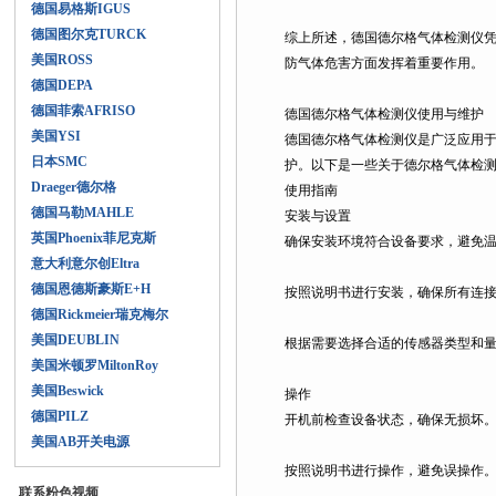
德国易格斯IGUS
德国图尔克TURCK
综上所述，德国德尔格气体检测仪凭
美国ROSS
防气体危害方面发挥着重要作用。
德国DEPA
德国菲索AFRISO
德国德尔格气体检测仪使用与维护
美国YSI
德国德尔格气体检测仪是广泛应用于工业
日本SMC
护。以下是一些关于德尔格气体检测
Draeger德尔格
使用指南
德国马勒MAHLE
安装与设置
英国Phoenix菲尼克斯
确保安装环境符合设备要求，避免温度和
意大利意尔创Eltra
德国恩德斯豪斯E+H
按照说明书进行安装，确保所有连接牢
德国Rickmeier瑞克梅尔
美国DEUBLIN
根据需要选择合适的传感器类型和量程
美国米顿罗MiltonRoy
美国Beswick
操作
德国PILZ
开机前检查设备状态，确保无损坏
美国AB开关电源
按照说明书进行操作，避免误操作
联系粉色视频