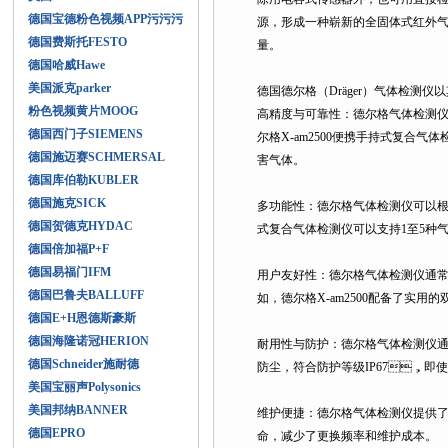
德国宝德粉色视频APP污污污
源，形成一种崭新的全固体式红外气
德国费斯托FESTO
量。
德国哈威Hawe
美国派克parker
德国德尔格（Dräger）气体检测仪
粉色视频黄片MOOG
高精度与可靠性：德尔格气体检测仪
德国西门子SIEMENS
尔格X-am2500便携手持式复合气
德国施迈赛SCHMERSAL
害气体。
德国库伯勒KUBLER
德国施克SICK
多功能性：德尔格气体检测仪可以根据
德国贺德克HYDAC
式复合气体检测仪可以支持1至5种气体的
德国倍加福P+F
德国易福门IFM
用户友好性：德尔格气体检测仪通
德国巴鲁夫BALLUFF
如，德尔格X-am2500配备了实
德国E+H恩德斯豪斯
德国海隆诺冠HERION
耐用性与防护：德尔格气体检测仪通
德国Schneider施耐德
防尘，符合防护等级IP67，
美国宝丽声Polysonics
美国邦纳BANNER
维护便捷：德尔格气体检测仪提供了便
德国EPRO
命，减少了更换频率和维护成本。