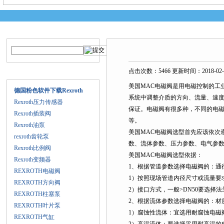
产品搜索
技术文章
点击次数：5466 更新时间：2018-02-
产品目录
美国MAC电磁阀是用电磁控制的工
德国粉色软件下载Rexroth
系统中调整介质的方向、流量、速
Rexroth压力传感器
保证。电磁阀有很多种，不同的电磁
Rexroth插装阀
等。
Rexroth油泵
美国MAC电磁阀选型首先应该依次
rexroth齿轮泵
数、流体参数、压力参数、电气参
Rexroth比例阀
美国MAC电磁阀选型依据：
Rexroth变频器
1、根据管道参数选择电磁阀的：通
REXROTH电磁阀
1）按照现场管道内径尺寸或流量要
REXROTH方向阀
2）接口方式，一般>DN50要选择
REXROTH柱塞泵
2、根据流体参数选择电磁阀的：材
REXROTH叶片泵
1）腐蚀性流体：宜选用耐腐蚀电磁
REXROTH气缸