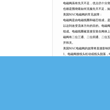
电磁阀虽有先天不足，优点仍十分
也都是围绕着如何克服先天不足，
美国MAC电磁阀的常见故障：
电磁阀是由电磁线圈和磁芯组成，
以达到改变流体方向的目的。电磁
组成。电磁线圈被直接安装在阀体上
磁阀有二位三通、二位四通、二位
开和关。
美国MAC电磁阀的故障将直接影响
1、电磁阀接线头松动或线头脱落，
2、电磁阀线圈烧坏，可拆下电磁阀
磁，造成线圈内电流过大而烧毁，
得线圈烧毁。紧急处理时，可将线圈上
3、电磁阀卡住：电磁阀的滑阀套与阀
时，很容易卡住。处理方法可用钢丝
清洗，使得阀芯在阀套内动作灵活
喷油孔是否堵塞，润滑油是否足够
4、漏气：漏气会造成空气压力不足
统的电磁阀故障时，应选择适当的