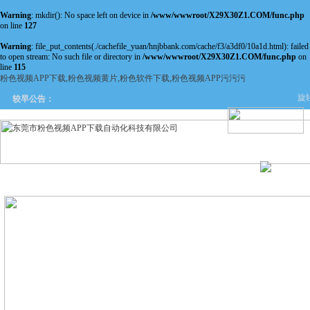
Warning
: mkdir(): No space left on device in
/www/wwwroot/X29X30Z1.COM/func.php
on line
127
Warning
: file_put_contents(./cachefile_yuan/hnjbbank.com/cache/f3/a3df0/10a1d.html): failed
to open stream: No such file or directory in
/www/wwwroot/X29X30Z1.COM/func.php
on
line
115
粉色视频APP下载,粉色视频黄片,粉色软件下载,粉色视频APP污污污
旋转
较早公告：
网站首页
关于粉色视频APP
产品中心
新闻中
下载