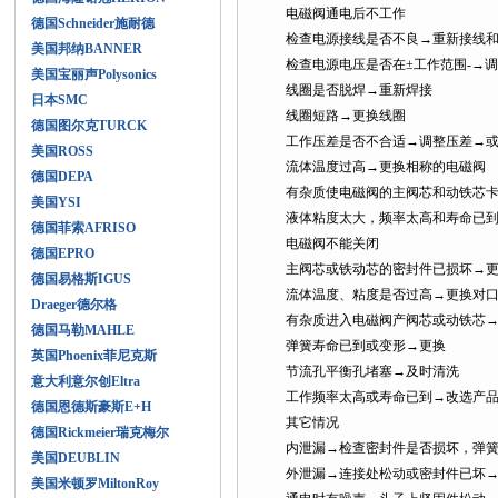
电磁阀通电后不工作
德国Schneider施耐德
检查电源接线是否不良→重新接线
美国邦纳BANNER
检查电源电压是否在±工作范围-→
美国宝丽声Polysonics
线圈是否脱焊→重新焊接
日本SMC
线圈短路→更换线圈
德国图尔克TURCK
工作压差是否不合适→调整压差→
美国ROSS
流体温度过高→更换相称的电磁阀
德国DEPA
有杂质使电磁阀的主阀芯和动铁芯
美国YSI
液体粘度太大，频率太高和寿命已
德国菲索AFRISO
电磁阀不能关闭
德国EPRO
主阀芯或铁动芯的密封件已损坏→
德国易格斯IGUS
流体温度、粘度是否过高→更换对
Draeger德尔格
有杂质进入电磁阀产阀芯或动铁芯
德国马勒MAHLE
弹簧寿命已到或变形→更换
英国Phoenix菲尼克斯
节流孔平衡孔堵塞→及时清洗
意大利意尔创Eltra
工作频率太高或寿命已到→改选产
德国恩德斯豪斯E+H
其它情况
德国Rickmeier瑞克梅尔
内泄漏→检查密封件是否损坏，弹
美国DEUBLIN
外泄漏→连接处松动或密封件已坏
美国米顿罗MiltonRoy