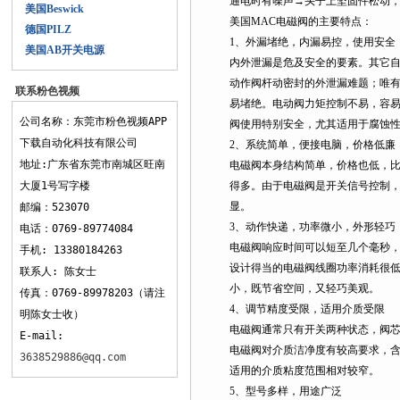
通电时有噪声→头子上坚固件松动
美国Beswick
美国MAC电磁阀的主要特点：
德国PILZ
1、外漏堵绝，内漏易控，使用安全
美国AB开关电源
内外泄漏是危及安全的要素。其它
动作阀杆动密封的外泄漏难题；唯
联系粉色视频
易堵绝。电动阀力矩控制不易，容
APP下载
公司名称：东莞市粉色视频APP
阀使用特别安全，尤其适用于腐蚀
下载自动化科技有限公司
2、系统简单，便接电脑，价格低廉
地址:广东省东莞市南城区旺南
电磁阀本身结构简单，价格也低，
大厦1号写字楼
得多。由于电磁阀是开关信号控制
显。
邮编：523070
3、动作快递，功率微小，外形轻巧
电话：0769-89774084
电磁阀响应时间可以短至几个毫秒
手机: 13380184263
设计得当的电磁阀线圈功率消耗很
联系人: 陈女士
小，既节省空间，又轻巧美观。
传真：0769-89978203（请注
4、调节精度受限，适用介质受限
明陈女士收）
电磁阀通常只有开关两种状态，阀
E-mail:
电磁阀对介质洁净度有较高要求，
3638529886@qq.com
适用的介质粘度范围相对较窄。
5、型号多样，用途广泛