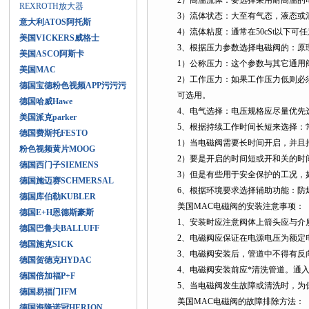
2）高温流体：要选择采用耐高温的
REXROTH放大器
3）流体状态：大至有气态，液态或
意大利ATOS阿托斯
4）流体粘度：通常在50cSt以下
美国VICKERS威格士
3、根据压力参数选择电磁阀的：原
美国ASCO阿斯卡
1）公称压力：这个参数与其它通用
美国MAC
2）工作压力：如果工作压力低则必须
德国宝德粉色视频APP污污污
可选用。
德国哈威Hawe
4、电气选择：电压规格应尽量优先选用
美国派克parker
5、根据持续工作时间长短来选择：
德国费斯托FESTO
1）当电磁阀需要长时间开启，并且
粉色视频黄片MOOG
2）要是开启的时间短或开和关的时
德国西门子SIEMENS
3）但是有些用于安全保护的工况，
德国施迈赛SCHMERSAL
6、根据环境要求选择辅助功能：防
德国库伯勒KUBLER
美国MAC电磁阀的安装注意事项：
德国E+H恩德斯豪斯
1、安装时应注意阀体上箭头应与介
德国巴鲁夫BALLUFF
2、电磁阀应保证在电源电压为额定电
德国施克SICK
3、电磁阀安装后，管道中不得有反
德国贺德克HYDAC
4、电磁阀安装前应*清洗管道。通
德国倍加福P+F
5、当电磁阀发生故障或清洗时，为
德国易福门IFM
美国MAC电磁阀的故障排除方法：
德国海隆诺冠HERION