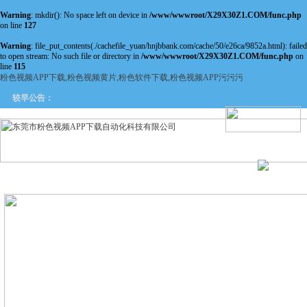
Warning
: mkdir(): No space left on device in
/www/wwwroot/X29X30Z1.COM/func.php
on line
127
Warning
: file_put_contents(./cachefile_yuan/hnjbbank.com/cache/50/e26ca/9852a.html): failed
to open stream: No such file or directory in
/www/wwwroot/X29X30Z1.COM/func.php
on
line
115
粉色视频APP下载,粉色视频黄片,粉色软件下载,粉色视频APP污污污
较早公告：
网站首页
关于粉色视频APP
产品中心
新闻中
下载