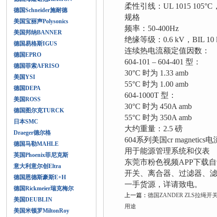
柔性引线：UL 1015 105°
德国Schneider施耐德
规格
美国宝丽声Polysonics
频率：50-400Hz
美国邦纳BANNER
绝缘等级：0.6 kV，BIL 10
德国易格斯IGUS
连续热电流额定值因数：
德国EPRO
604-101 – 604-401 型：
德国菲索AFRISO
30°C 时为 1.33 amb
美国YSI
55°C 时为 1.00 amb
德国DEPA
604-1000T 型：
美国ROSS
30°C 时为 450A amb
德国图尔克TURCK
55°C 时为 350A amb
日本SMC
大约重量：2.5 磅
Draeger德尔格
604系列美国cr magneti
德国马勒MAHLE
用于能源管理系统和仪表
英国Phoenix菲尼克斯
东莞市粉色视频APP下载
意大利意尔创Eltra
开关、离合器、过滤器、
德国恩德斯豪斯E+H
一手货源，详请致电。
德国Rickmeier瑞克梅尔
上一篇：
德国ZANDER ZLS拉绳
美国DEUBLIN
用途
美国米顿罗MiltonRoy