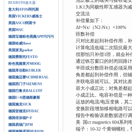
池正极上的端头与接在毫
REXROTH放大器
1.K1为同极性即互感器
意大利ATOS阿托斯
交流法
美国VICKERS威格士
补偿量如下：
美国ASCO阿斯卡
Δf=Nx/（N2-Nx）×100%
美国MAC
匝数补偿
德国宝德粉色视频APP污污污
只对比差起到补偿作用，
德国哈威Hawe
计算电流低端二次阻抗最
美国派克parker
偿那怕只补偿1匝，就会补
德国费斯托FESTO
通过铁芯窗口的封闭回路
粉色视频黄片MOOG
半匝或分数匝补偿必须采
德国库伯勒KUBLER
角差都起到补偿作用，但
德国施迈赛SCHMERSAL
并联电容就可以。其对比差
德国西门子SIEMENS
容大小成正比；对角差都起
德国巴鲁夫BALLUFF
小成正比。电容补偿是一
德国E+H恩德斯豪斯
运放的电流/电压变换，其
德国施克SICK
变换阶段增加移相电路可
德国贺德克HYDAC
报告中检验误差数据进行
德国倍加福P+F
美 国cr magnetics 60
德国易福门IFM
端子：10-32 个黄铜螺
德国海隆诺冠HERION